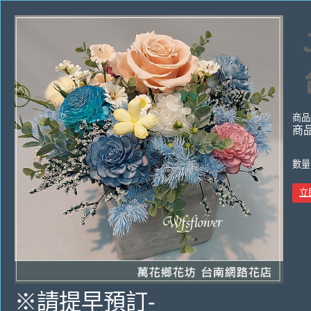
商品
商
數量
立
※請提早預訂-