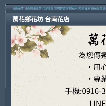
台南花店 台南網路花店 代客送花 會場佈置 節慶花束 開幕 盆栽 蘭花組合盆
萬花鄉花坊 台南花店