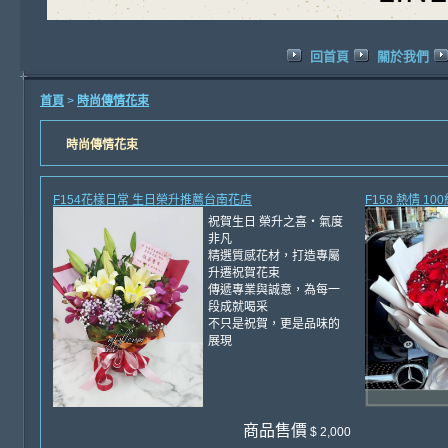
回首頁
關於我們
首頁
>
時尚傳情花束
時尚傳情花束
F154花樣日常 生日榮升推薦台南花店
F158 熱情 
祝賀生日 榮升之喜・氣度
非凡
精選質感花材，打造專屬
升遷祝賀花束
傳遞專業與誠意，為每一
段成就喝采
不只是祝賀，更是品味的
展現
商品售價
$ 2,000