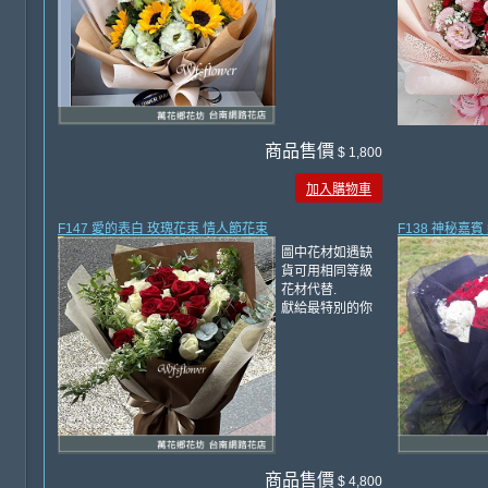
商品售價
$ 1,800
加入購物車
F147 愛的表白 玫瑰花束 情人節花束
F138 神秘嘉
圖中花材如遇缺
貨可用相同等級
花材代替.
獻給最特別的你
商品售價
$ 4,800