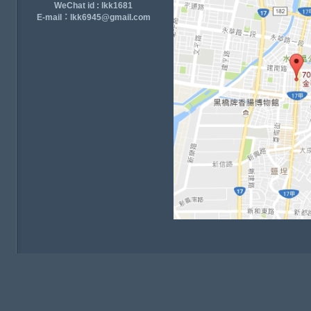
WeChat id : lkk1681
E-mail：lkk6945@gmail.com