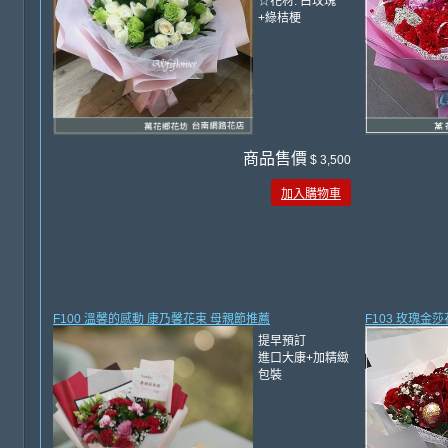
☆花材: 白玫瑰
+綠桔梗
商品售價
$ 3,500
加入購物車
F100 溫馨的感動 康乃馨花束 母親節推薦
F103 玫瑰金
提早預訂
進口大康+加精緻
包裝