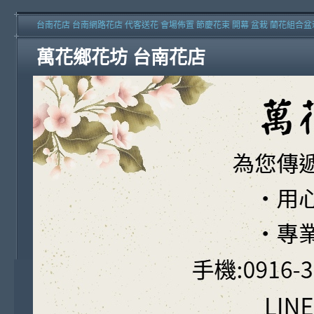
台南花店 台南網路花店 代客送花 會場佈置 節慶花束 開幕 盆栽 蘭花組合盆
萬花鄉花坊 台南花店