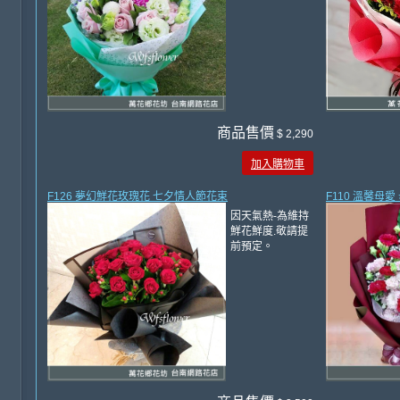
商品售價
$ 2,290
加入購物車
F126 夢幻鮮花玫瑰花 七夕情人節花束
F110 溫馨母
因天氣熱-為維持
鮮花鮮度.敬請提
前預定。