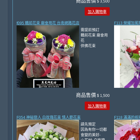
商品售價
$ 3,500
加入購物車
f095 轎前花束 廟會用花 台南網路花店
F113 榮耀加
需提前預訂
轎前花束 廟會用
花
供佛花束
商品售價
$ 1,500
加入購物車
F054 神秘戀人 白玫瑰花束 情人節花束
F118 滿滿的
請先預定
因為有你一切都
會變的美好-