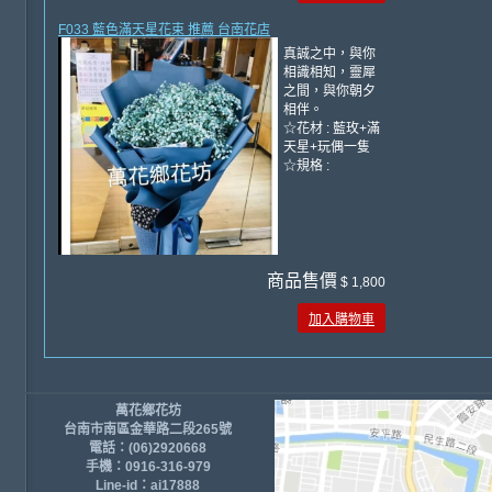
F033 藍色滿天星花束 推薦 台南花店
真誠之中，與你
相識相知，靈犀
之間，與你朝夕
相伴。
☆花材 : 藍玫+滿
天星+玩偶一隻
☆規格 :
商品售價
$ 1,800
加入購物車
萬花鄉花坊
台南市南區金華路二段265號
電話：(06)2920668
手機：0916-316-979
Line-id：ai17888