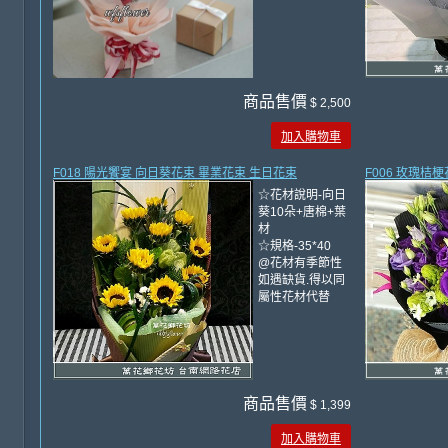
商品售價
$ 2,500
加入購物車
F018 陽光饗宴 向日葵花束 畢業花束 生日花束
F006 玫瑰桔
☆花材說明-向日
葵10朵+唐棉+葉
材
☆規格-35*40
@花材有季節性
如遇缺貨.得以同
屬性花材代替
商品售價
$ 1,399
加入購物車