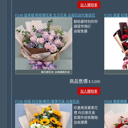
加入購物車
F149 追幸福 粉玫瑰花束 生日花束 台南花店代客送花
F150 真愛 
獻給最特別的你
請提早預訂
自取免運
商品售價
$ 3,000
加入購物車
F156 祝福 向日葵(鮮花)畢業花束 台南花店
F046 寵愛媽
珍重再見畢業花
禮 向日葵花束
如需外送依路程-
加收運費