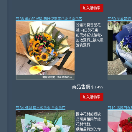
加入購物車
F136 暖心的祝福 向日癸畢業花束台南花店
F050 至愛是
珍重再見畢業花
禮 向日葵花束
如需外送依路程-
加收運費...請來電
洽詢運費
商品售價
$ 1,499
加入購物車
F134 雅韻 情人節花束 台南花店
F119 溫馨的
圖中花材如遇缺
貨可用相同等級
花材代替.
獻給最特別的你