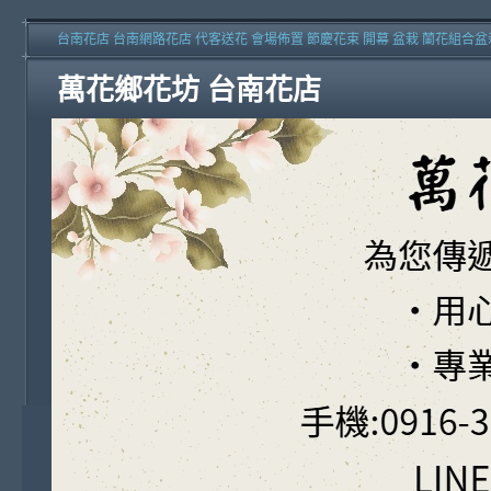
台南花店 台南網路花店 代客送花 會場佈置 節慶花束 開幕 盆栽 蘭花組合盆
萬花鄉花坊 台南花店