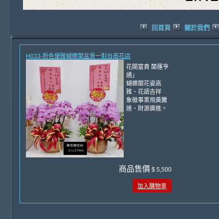
回首頁
關於我們
H033-粉色優雅蝴蝶蘭盆景一對台南花店
花開富貴 蘭運亨
通」
蝴蝶蘭花姿高
雅、花語吉祥
象徵事業飛黃騰
達、財源廣進。
商品售價
$ 5,500
加入購物車