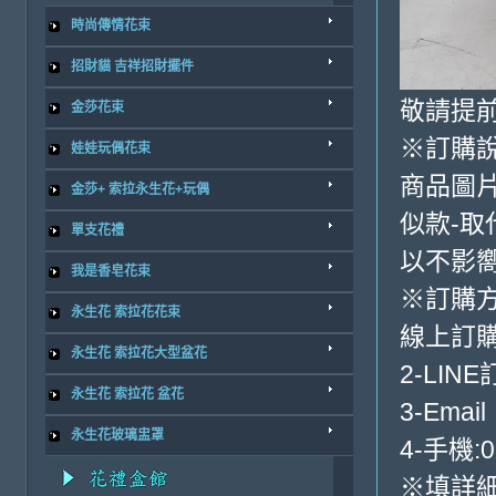
時尚傳情花束
招財貓 吉祥招財擺件
敬請提前
金莎花束
※訂購
娃娃玩偶花束
商品圖
金莎+ 索拉永生花+玩偶
似款-取
單支花禮
以不影
我是香皂花束
※訂購
永生花 索拉花花束
線上訂購
永生花 索拉花大型盆花
2-LINE
永生花 索拉花 盆花
3-Email
永生花玻璃盅罩
4-手機:0
※填詳