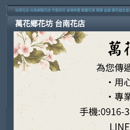
台南花店 台南網路花店 代客送花 會場佈置 節慶花束 開幕 盆栽 蘭花組合盆
萬花鄉花坊 台南花店