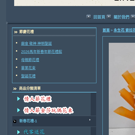
回首頁
關於我們
首頁
>
永生花 索拉
節慶花禮
廟會 敬神 神明聖誕
2026馬年新春年節花禮館
母親節花禮
畢業花束
聖誕花禮
商品分類清單
新春花禮-1