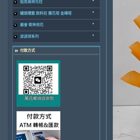
追思高架花柱
罐頭禮籃 飲料柱 蓮花塔 金磚塔
廟會 敬神用花
波波球系列
付款方式