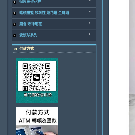
追思高架花柱
罐頭禮籃 飲料柱 蓮花塔 金磚塔
廟會 敬神用花
波波球系列
付款方式