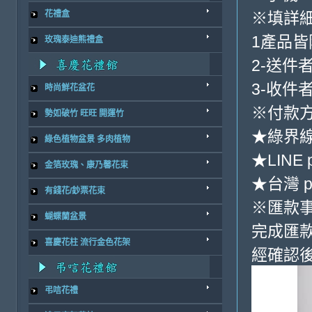
※填詳
花禮盒
1產品
玫瑰泰迪熊禮盒
2-送件
3-收件
時尚鮮花盆花
※付款方
勢如破竹 旺旺 開運竹
★綠界
綠色植物盆景 多肉植物
★LINE 
金箔玫瑰、康乃馨花束
★台灣 p
有錢花/鈔票花束
※匯款
蝴蝶蘭盆景
完成匯
喜慶花柱 流行金色花架
經確認後
弔唁花禮