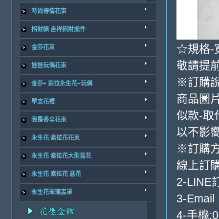
時尚傳情花束
招財貓 吉祥招財擺件
☆規格-寬
金莎花束
敬請提前
娃娃玩偶花束
※訂購
金莎+ 索拉永生花+玩偶
商品圖
單支花禮
似款-取
我是香皂花束
以不影
永生花 索拉花花束
※訂購
永生花 索拉花大型盆花
線上訂購
永生花 索拉花 盆花
2-LINE
永生花玻璃盅罩
3-Email
4-手機:0