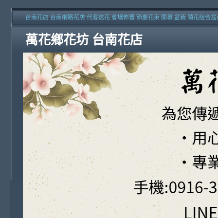
台南花店 台南網路花店 代客送花 會場佈置 節慶花束 開幕 盆栽 蘭花組合盆
萬花鄉花坊 台南花店