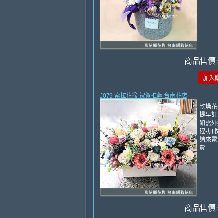
商品售價
加入
J079 索拉花盆 祝賀推薦 台南花店
乾燥花
提早訂
如需外
程-加收
請來電
費
商品售價