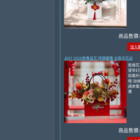
商品售價
加入
J037 2026新春盆花 特價優惠 台南市花店
乾燥花
提早訂
如需外
程-加收
請來電
費
商品售價