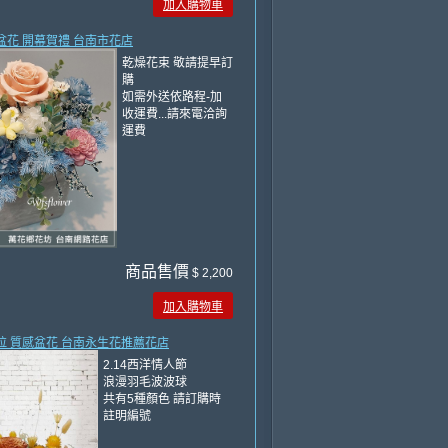
加入購物車
生盆花 開幕賀禮 台南市花店
乾燥花束 敬請提早訂
購
如需外送依路程-加
收運費...請來電洽詢
運費
商品售價
$ 2,200
加入購物車
索拉 質感盆花 台南永生花推薦花店
2.14西洋情人節
浪漫羽毛波波球
共有5種顏色 請訂購時
註明編號