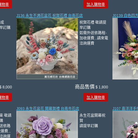
購物車
加入購物車
J136 永生不凋花盆花 祝賀花禮 台南花店
J0139 白色
落成
祝賀花禮 敬請提
早訂購
早訂購
如需外送依路程-
加收運費...請來電
洽詢運費
商品售價
$ 8,000
$ 1,800
購物車
加入購物車
J093 永生花盆花 開幕賀禮 台南市花店
J107 喜洋洋
束 敬請
永生花盆開幕祝
購
賀
送依路
請提早訂購
運費...
洽詢運