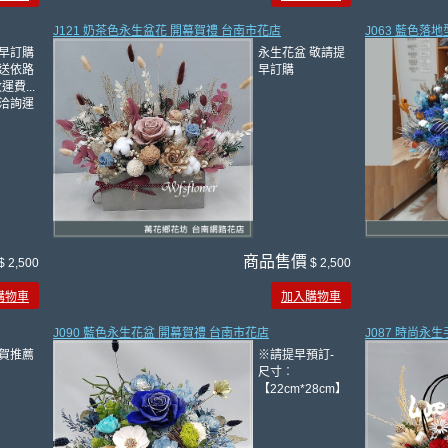
J121 奶茶色永生盆花 開幕賀禮 台南市花店
J063 藍色落
早訂購
永生花盆 敬請提
送依路
早訂購
運費...
洽詢運
商品售價
$ 2,500
$ 2,500
購物車
加入購物車
J090 藍色永生花盆 開幕賀禮 台南市花店
J087 時尚永
賀推薦
※請提早預訂-
尺寸︰
【22cm*28cm】