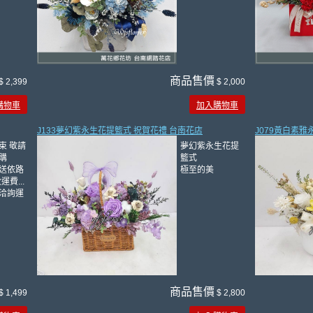
商品售價
$ 2,399
$ 2,000
購物車
加入購物車
J133夢幻紫永生花提籃式 祝賀花禮 台南花店
J079黃白素雅
束 敬請
夢幻紫永生花提
購
籃式
送依路
極至的美
運費...
洽詢運
商品售價
$ 1,499
$ 2,800