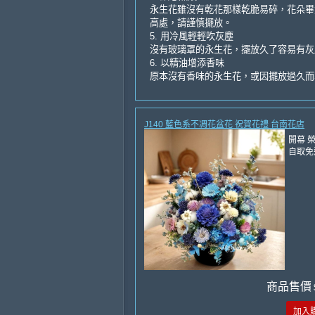
永生花雖沒有乾花那樣乾脆易碎，花朵畢
高處，請謹慎擺放。
5. 用冷風輕輕吹灰塵
沒有玻璃罩的永生花，擺放久了容易有灰
6. 以精油增添香味
原本沒有香味的永生花，或因擺放過久而
J140 藍色系不凋花盆花 祝賀花禮 台南花店
開幕 
自取免
商品售價
加入