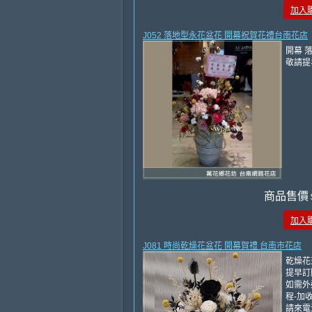
加入
J052 落地型永花盆花 開幕祝賀花禮台南花店
開幕 
敬請提
商品售價
加入
J081 時尚乾燥花盆花 開幕賀禮 台南市花店
乾燥花
提早訂
如需外
程-加收
請來電