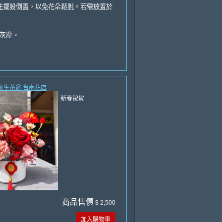
花擺設倒置，以免花朵鬆脫。若需放置於
掉灰塵。
 永生花盆 台南花店
新春祝賀
商品售價
$ 2,500
加入購物車