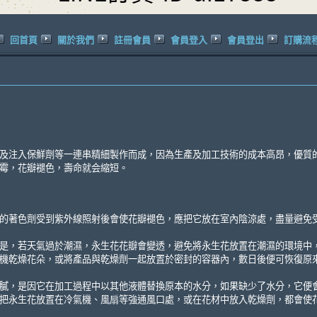
回首頁
關於我們
註冊會員
會員登入
會員登出
訂購流
及注入保鮮劑等一連串精細製作而成，因為生產及加工技術的成本高昂，優質
霉，花瓣褪色，壽命就会縮短。
的著色劑受到紫外線照射後會使花瓣褪色，應把它放在室內陰涼處，盡量避免
，若天氣過於潮濕，永生花花瓣會變透，避免將永生花放置在潮濕的環境中，最佳的
機乾燥花朵，或將產品與乾燥劑一起放置於密封的容器內，數日後便可恢復原
膩，是因它在加工過程中以其他液體替換原本的水分，如果缺少了水分，它便
把永生花放置在冷氣機、風扇等強通風口處，或在花材中放入乾燥劑，都會使