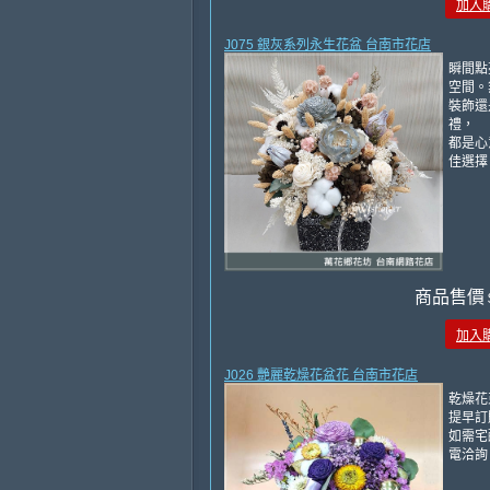
加入
J075 銀灰系列永生花盆 台南市花店
瞬間點
空間。
裝飾還
禮，
都是心
佳選擇
商品售價
加入
J026 艷麗乾燥花盆花 台南市花店
乾燥花
提早訂
如需宅
電洽詢