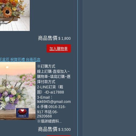
商品售價
$ 1,800
加入購物車
凋花盆花 祝賀花禮 台南花店
※訂購方式
線上訂購-直接加入~
購物車~填寫訂購~選
擇付款方式
2-LINE訂貨（截
圖）-ID-ai17888
3-Email：
lkk6945@gmail.com
4-手機:0916-316-
917 市話:06-
2920668
※填詳細資料...
商品售價
$ 3,500