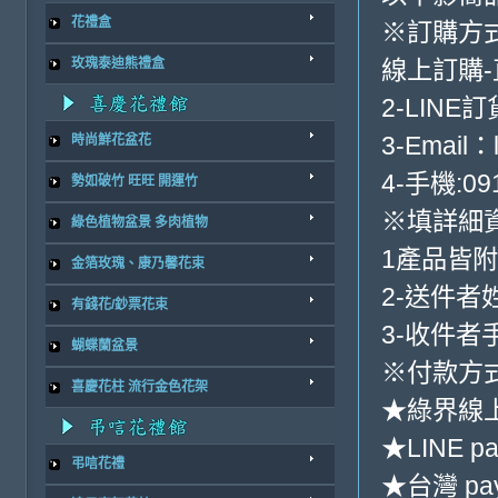
花禮盒
※訂購方
玫瑰泰迪熊禮盒
線上訂購
2-LINE訂
3-Email：
時尚鮮花盆花
4-手機:091
勢如破竹 旺旺 開運竹
※填詳細
綠色植物盆景 多肉植物
1產品皆
金箔玫瑰、康乃馨花束
2-送件者
有錢花/鈔票花束
3-收件者
蝴蝶蘭盆景
※付款方式
喜慶花柱 流行金色花架
★綠界線
★LINE pa
弔唁花禮
★台灣 pa