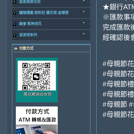
追思高架花柱
★銀行ATM
罐頭禮籃 飲料柱 蓮花塔 金磚塔
※匯款事
廟會 敬神用花
完成匯款
波波球系列
經確認後
付款方式
#母親節
#母親節
#母親節禮
#母親節
#母親節 
#母親節花