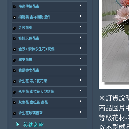
時尚傳情花束
招財貓 吉祥招財擺件
金莎花束
娃娃玩偶花束
金莎+ 索拉永生花+玩偶
單支花禮
我是香皂花束
永生花 索拉花花束
永生花 索拉花大型盆花
※訂貨說
永生花 索拉花 盆花
商品圖片
永生花玻璃盅罩
等級花材
以不影嚮