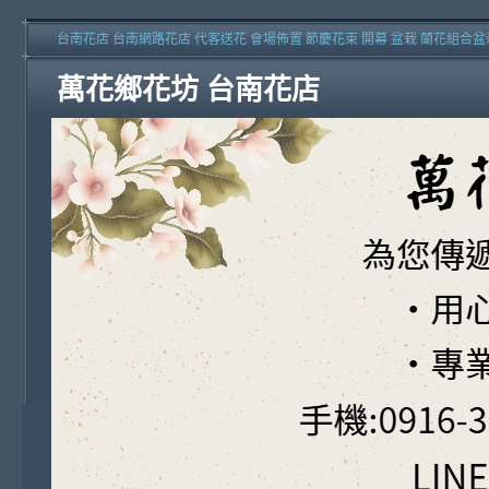
台南花店 台南網路花店 代客送花 會場佈置 節慶花束 開幕 盆栽 蘭花組合盆
萬花鄉花坊 台南花店