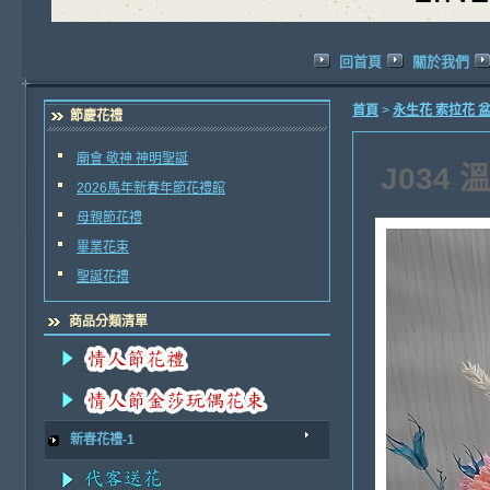
回首頁
關於我們
首頁
>
永生花 索拉花 
節慶花禮
廟會 敬神 神明聖誕
J034
2026馬年新春年節花禮館
母親節花禮
畢業花束
聖誕花禮
商品分類清單
新春花禮-1