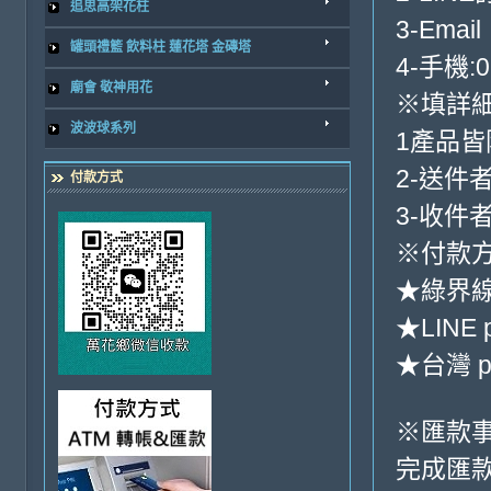
追思高架花柱
3-Email
罐頭禮籃 飲料柱 蓮花塔 金磚塔
4-手機:0
廟會 敬神用花
※填詳
波波球系列
1產品
2-送件
付款方式
3-收件
※付款方
★綠界
★LINE 
★台灣 p
※匯款
完成匯