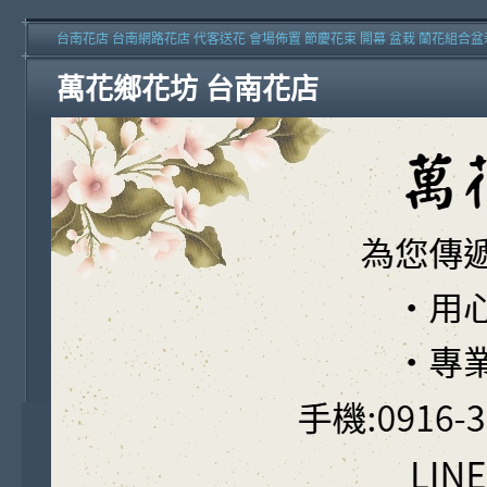
台南花店 台南網路花店 代客送花 會場佈置 節慶花束 開幕 盆栽 蘭花組合盆
萬花鄉花坊 台南花店