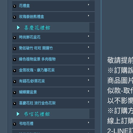
花禮盒
玫瑰泰迪熊禮盒
時尚鮮花盆花
勢如破竹 旺旺 開運竹
敬請提前
綠色植物盆景 多肉植物
※訂購
金箔玫瑰、康乃馨花束
商品圖
有錢花/鈔票花束
似款-取
蝴蝶蘭盆景
以不影
喜慶花柱 流行金色花架
※訂購
線上訂購
弔唁花禮
2-LINE