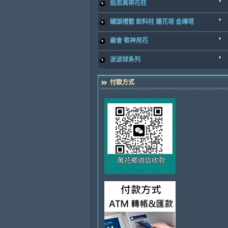
追思高架花柱
罐頭禮籃 飲料柱 蓮花塔 金磚塔
廟會 敬神用花
波波球系列
付款方式