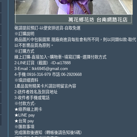
敬請提前預訂-以便安排送貨-自取免運
※訂購說明
商品圖片中包裝圖案.隨廠商進貨每批會有所不同，則以同類似款-取代
以不影嚮品質為原則。
※訂購方式
線上訂購-直接加入~購物車~填寫訂購~選擇付款方式
2-LINE訂貨（截圖）-ID-ai17888
3-Email：lkk6945@gmail.com
4-手機:0916-316-979 市話:06-2920668
※填詳細資料
1產品皆附精美卡片請註明留言內容
2-送件者姓名及到貨地址
3-收件者手機或電話
※付款方式-
★綠界線上刷卡
★LINE pay
★台灣 pay
※匯款事項
完成匯款後通知（轉帳後請告知後5碼）