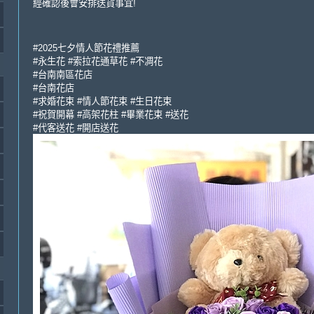
經確認後會安排送貨事宜!
#2025七夕情人節花禮推薦
#永生花 #索拉花通草花 #不凋花
#台南南區花店
#台南花店
#求婚花束 #情人節花束 #生日花束
#祝賀開幕 #高架花柱 #畢業花束 #送花
#代客送花 #開店送花