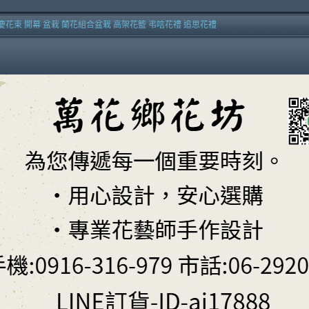
慶花束 開幕 盆栽 蘭花組合盆栽 高架花籃 弔唁花禮 追思花禮