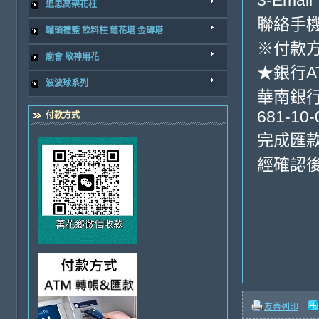
3-Email
追思高架花柱
聯絡手機0
罐頭禮籃 飲料柱 蓮花塔 金磚塔
※付款方
廟會 敬神用花
★銀行A
波波球系列
華南銀行-
681-10-
付款方式
完成匯
經確認
友善列印