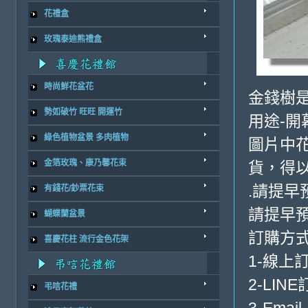
花禮盒
玫瑰泰迪熊禮盒
時尚鮮花盆花
金錢樹
勢如破竹 旺旺 開運竹
用途-開
綠色植物盆景 多肉植物
圖片中花
金箔玫瑰、康乃馨花束
貨，得
.請提早
有錢花/鈔票花束
請提早
蝴蝶蘭盆景
訂購方
喜慶花柱 流行金色花架
1-線上
2-LINE
弔唁花禮