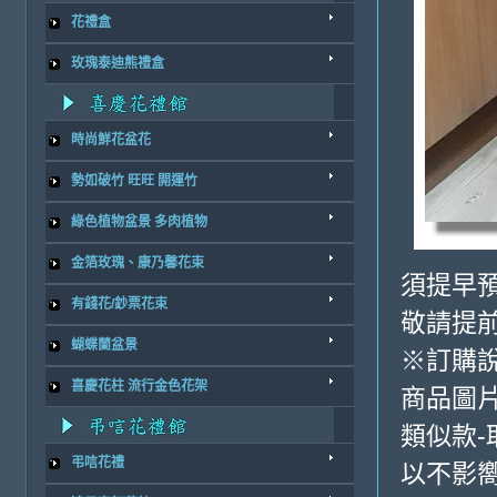
花禮盒
玫瑰泰迪熊禮盒
時尚鮮花盆花
勢如破竹 旺旺 開運竹
綠色植物盆景 多肉植物
金箔玫瑰、康乃馨花束
須提早
有錢花/鈔票花束
敬請提前
蝴蝶蘭盆景
※訂購
喜慶花柱 流行金色花架
商品圖
類似款-
弔唁花禮
以不影