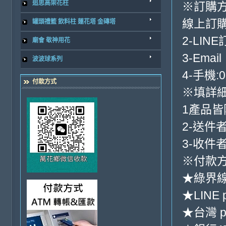
追思高架花柱
※訂購
線上訂購
罐頭禮籃 飲料柱 蓮花塔 金磚塔
2-LINE
廟會 敬神用花
3-Email
波波球系列
4-手機:0
付款方式
※填詳
1產品
2-送件
3-收件
※付款方
★綠界
★LINE 
★台灣 p