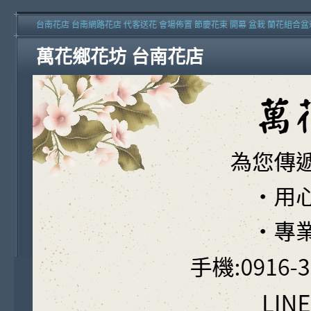
台南花店 台南網路花店 代客送花 會場佈置 節慶花束 開幕 盆栽 蘭花組合盆
萬花鄉花坊 台南花店