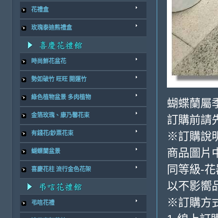
花禮盒
玫瑰泰迪熊禮盒
時尚鮮花盆花
勢如破竹 旺旺 開運竹
綠色植物盆景 多肉植物
蝴蝶蘭屬
金箔玫瑰、康乃馨花束
訂購前請
有錢花/鈔票花束
※訂購說
商品圖片
蝴蝶蘭盆景
同等級-
喜慶花柱 流行金色花架
以不影嚮
※訂購方
弔唁花禮