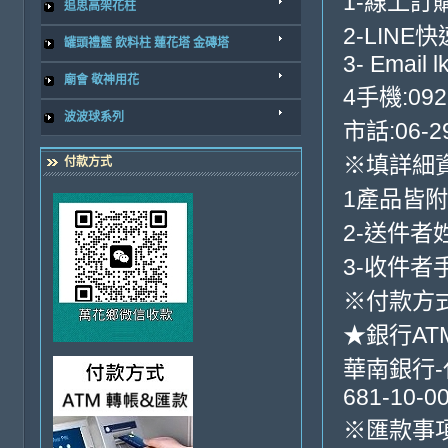
1-線上訂
追思高架花柱
2-LINE
罐頭禮籃 飲料柱 蓮花塔 金磚塔
3- Email 
廟會 敬神用花
4手機:092
波波球系列
市話:06-2
※填詳細
付款方式
1產品皆
2-送件者
3-收件者
※付款方式
★銀行AT
華南銀行-代
681-10-0
※匯款事