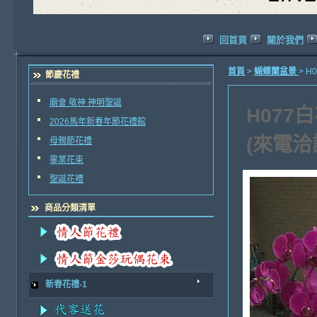
回首頁
關於我們
首頁
>
蝴蝶蘭盆景
> 
節慶花禮
廟會 敬神 神明聖誕
H077
2026馬年新春年節花禮館
(來電洽
母親節花禮
畢業花束
聖誕花禮
商品分類清單
新春花禮-1