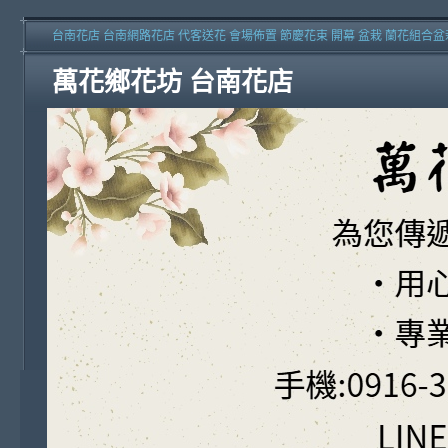
台南花店 台南網路花店 代客送花 會場佈置 節慶花束 開幕 盆栽 蘭花組合盆
萬花鄉花坊 台南花店