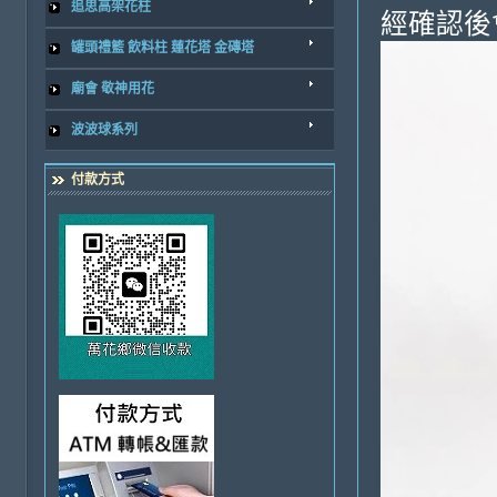
追思高架花柱
經確認後
罐頭禮籃 飲料柱 蓮花塔 金磚塔
廟會 敬神用花
波波球系列
付款方式