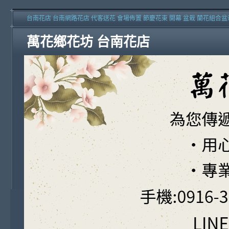
台南花店 台南網路花店 代客送花 會場佈置 節慶花束 開幕 盆栽 蘭花組合盆
萬花鄉花坊 台南花店