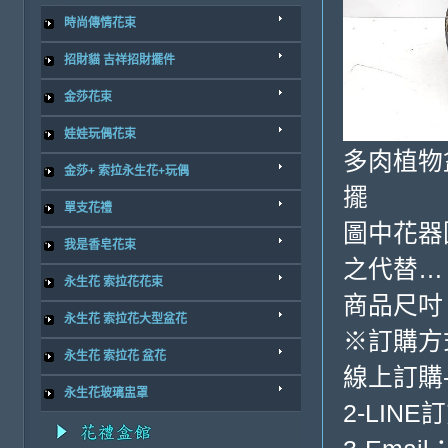
時尚傳情花束
招財貓 吉祥招財擺件
金莎花束
娃娃玩偶花束
多肉植物
金莎+ 索拉永生花+玩偶
擺
單支花禮
圖中花器
我是香皂花束
之代替…
永生花 索拉花花束
商品尺吋
永生花 索拉花大型盆花
※訂購方
永生花 索拉花 盆花
線上訂購
永生花玻璃盅罩
2-LINE