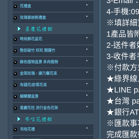
3-Email
花禮盒
4-手機:09
玫瑰泰迪熊禮盒
※填詳細
1產品皆
時尚鮮花盆花
2-送件
勢如破竹 旺旺 開運竹
3-收件
綠色植物盆景 多肉植物
※付款方
金箔玫瑰、康乃馨花束
★綠界線
有錢花/鈔票花束
★LINE p
蝴蝶蘭盆景
★台灣 p
喜慶花柱 流行金色花架
★銀行ATM
※匯款事
弔唁花禮
完成匯款