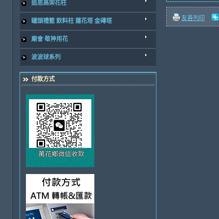
追思高架花柱
友善列印
罐頭禮籃 飲料柱 蓮花塔 金磚塔
廟會 敬神用花
波波球系列
付款方式