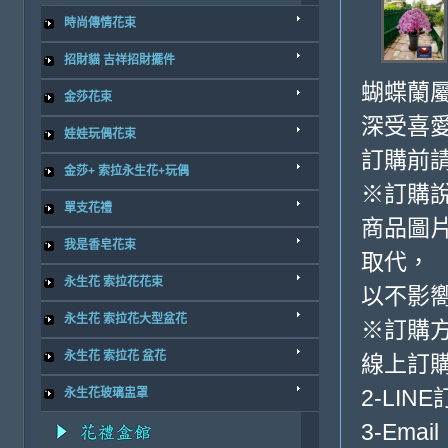
時尚傳情花束
招財貓 吉祥招財擺件
蝴蝶蘭
金莎花束
深受喜
娃娃玩偶花束
訂購前
金莎+ 索拉永生花+玩偶
※訂購
單支花禮
商品圖
我是香皂花束
取代，
永生花 索拉花花束
以不影
永生花 索拉花大型盆花
※訂購
永生花 索拉花 盆花
線上訂購
2-LINE
永生花玻璃盅罩
3-Email