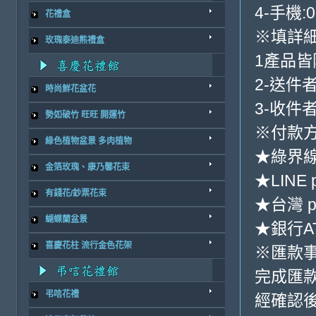
4-手機:0
花禮盒
※填詳
玫瑰泰迪熊禮盒
1產品
2-送件
時尚鮮花盆花
3-收件
勢如破竹 旺旺 開運竹
※付款方
綠色植物盆景 多肉植物
★綠界
金箔玫瑰、康乃馨花束
★LINE 
有錢花/鈔票花束
★台灣 p
蝴蝶蘭盆景
★銀行AT
喜慶花柱 流行金色花架
※匯款
完成匯
弔唁花禮
經確認後