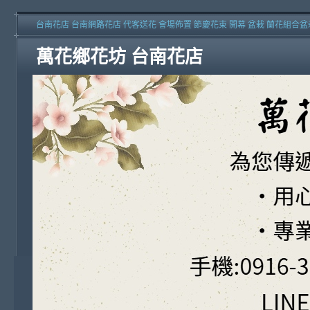
台南花店 台南網路花店 代客送花 會場佈置 節慶花束 開幕 盆栽 蘭花組合盆
萬花鄉花坊 台南花店