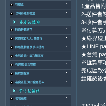
1產品皆
花禮盒
2-送件者
玫瑰泰迪熊禮盒
3-收件者
※付款方式
時尚鮮花盆花
★綠界線
勢如破竹 旺旺 開運竹
★LINE pa
綠色植物盆景 多肉植物
★台灣 pa
金箔玫瑰、康乃馨花束
※匯款事
有錢花/鈔票花束
完成匯款
蝴蝶蘭盆景
經確認後
喜慶花柱 流行金色花架
弔唁花禮
#2025