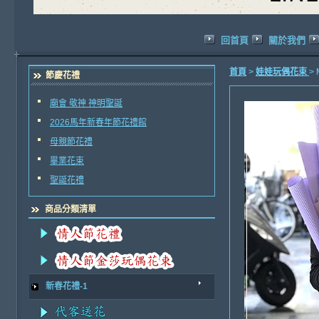
回首頁
關於我們
首頁
>
娃娃玩偶花束
>
節慶花禮
廟會 敬神 神明聖誕
2026馬年新春年節花禮館
母親節花禮
畢業花束
聖誕花禮
商品分類清單
新春花禮-1