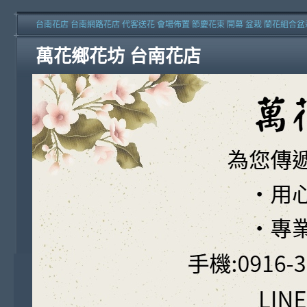
台南花店 台南網路花店 代客送花 會場佈置 節慶花束 開幕 盆栽 蘭花組合盆
萬花鄉花坊 台南花店