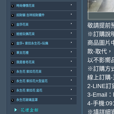
時尚傳情花束
招財貓 吉祥招財擺件
敬請提前
金莎花束
※訂購說
娃娃玩偶花束
商品圖片
金莎+ 索拉永生花+玩偶
款-取代，
單支花禮
以不影嚮
我是香皂花束
※訂購方
永生花 索拉花花束
線上訂購
永生花 索拉花大型盆花
2-LINE訂
永生花 索拉花 盆花
3-Email：
永生花玻璃盅罩
4-手機:091
※填詳細