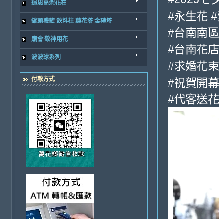
追思高架花柱
#永生花 
罐頭禮籃 飲料柱 蓮花塔 金磚塔
#台南南
廟會 敬神用花
#台南花店
波波球系列
#求婚花束
付款方式
#祝賀開幕
#代客送花