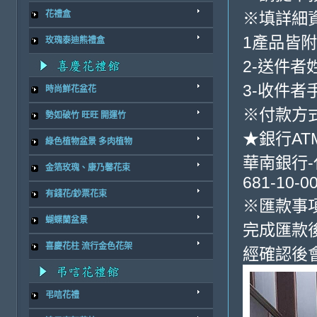
※填詳細
花禮盒
1產品皆
玫瑰泰迪熊禮盒
2-送件者
3-收件者
時尚鮮花盆花
※付款方式
勢如破竹 旺旺 開運竹
★銀行AT
綠色植物盆景 多肉植物
華南銀行-代
金箔玫瑰、康乃馨花束
681-10-0
有錢花/鈔票花束
※匯款事
蝴蝶蘭盆景
完成匯款
喜慶花柱 流行金色花架
經確認後
弔唁花禮