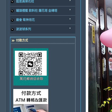
追思高架花柱
罐頭禮籃 飲料柱 蓮花塔 金磚塔
廟會 敬神用花
波波球系列
付款方式