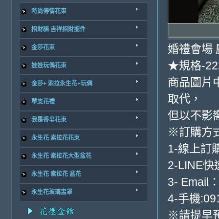
時尚傳情花束
招財貓 吉祥招財擺件
婚禮會場 
金莎花束
★規格-222
娃娃玩偶花束
商品圖片
金莎+ 索拉永生花+玩偶
取代，
單支花禮
但以不影
我是香皂花束
※訂購方
永生花 索拉花花束
1-線上訂
永生花 索拉花大型盆花
2-LINE
永生花 索拉花 盆花
3- Email
永生花玻璃盅罩
4-手機:09
※請提早預