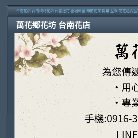
台南花店 台南網路花店 代客送花 會場佈置 節慶花束 開幕 盆栽 蘭花組合盆
萬花鄉花坊 台南花店