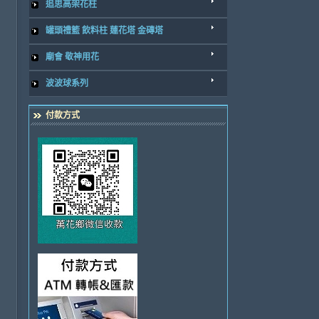
追思高架花柱
罐頭禮籃 飲料柱 蓮花塔 金磚塔
廟會 敬神用花
波波球系列
付款方式