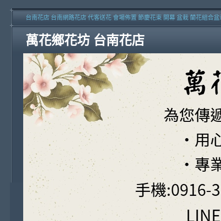
台南花店 台南網路花店 代客送花 會場佈置 節慶花束 開幕 盆栽 蘭花組合盆
萬花鄉花坊 台南花店